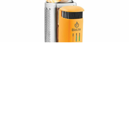
2. Julbo Evad-1 : des lunettes
connectées pour optimiser vos
performances